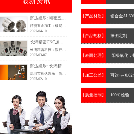
最新资讯
【产品材质】
铝合金AL606
辉达娱乐: 精密五金加工：破局关税战，长鸿精密科技在精密五金加工行业中突围
精密五金加工：破局关税战，长鸿精密科技在精密五金加工行业中突围
2025-04-10
【产品规格】
按图定制
长鸿精密CNC加工厂家五金定制加工-铝件加工铝壳定制
长鸿精密科技：数控精密加工领域的当然之选/长鸿精密科技，始终致力于为客户提供卓越的解决方案，助力企业实现精密制造的无限可能。
2025-03-07
【表面处理】
阳极氧化，
辉达娱乐: 长鸿精密科技2025年开工大吉
深圳市辉达娱乐 – 简单注册,畅享丰富娱乐内容,安全保障 - pghd：CNC加工，五金件定制加工，新年开工大吉，携手共创新辉煌！
【加工公差】
可达+/- 0.0
2025-02-10
【质量控制】
100％检验