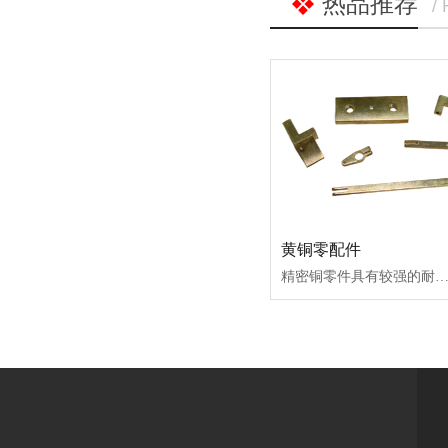
热品推荐
/
黄铜零配件
精密铜零件具有较强的耐磨性能。强度高、硬度大、耐化学腐蚀性强，切削加工的机械性能突出。无缝铜管具有质软、耐磨性能强等特点。无缝铜管可用于热交换器和冷凝器、低温管路、海底运输管。制造板料、条材、棒材、管材，铸造零件等。含铜在62%～68%，塑性强，制造耐压设备等。长鸿精密是一家长期从事复杂铜件设计加工的企业，经验丰富，专注为客户提供复杂铜件设计、加工系统解决方案，配合客户进行新品研发