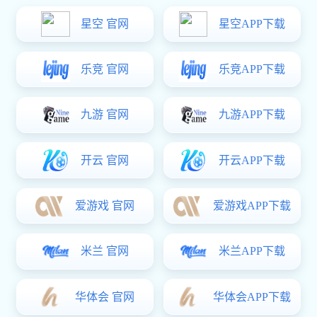
热门关键词：
CNC加工
铝合金零件
铝合金外壳
铝合金面板
手
您的位置：
辉达娱乐
>
产品频道
>
铝合金面板
>
辉达娱乐: 奔
长鸿精密产品中心
铝合金外壳
铝合金零件