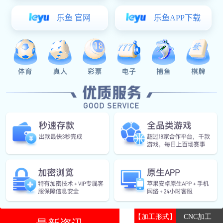
铝合金面板
铝合金手机壳
五金车床件
不锈钢零件
产品简介
/ I
黄铜零件
手板模型
其它五金件
辉达娱乐: 工程塑料零配件
【加工形式】
CNC加工