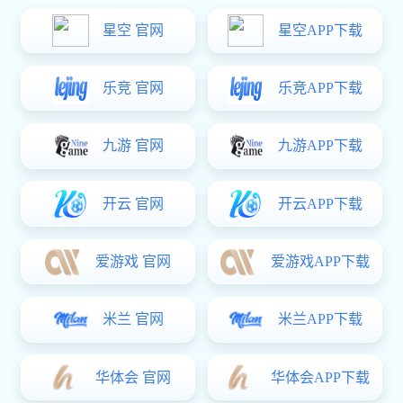
热门关键词：
CNC加工
铝合金零件
铝合金外壳
铝合金面板
手
您的位置：
辉达娱乐
>
产品频道
>
黄铜零件
黄铜零件
长鸿精密产品中心
铝合金外壳
铝合金零件