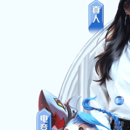
热门关键词：
铝合金零件
铝合金外壳
铝合金面板
手
您的位置：
辉达娱乐
>
在线留言
在线留言