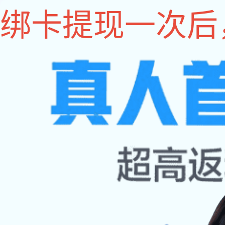
辉达娱乐
欢迎进入长鸿精密网站
辉达娱乐