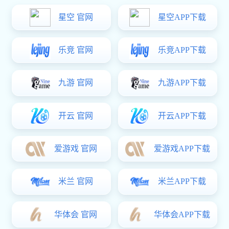
热门关键词：
铝合金零件
铝合金外壳
金属面板
手板模型
陶瓷
您的位置：
辉达娱乐
>
荣誉资质
>
长鸿精密外观设计专利证书
走进长鸿精密
辉达娱乐: CNC加工优势
合作客户