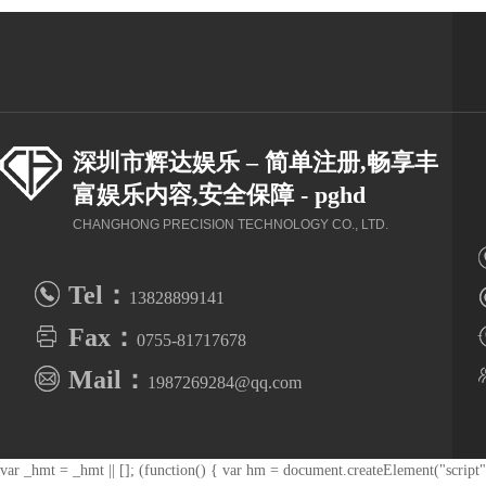
深圳市辉达娱乐 – 简单注册,畅享丰
富娱乐内容,安全保障 - pghd
CHANGHONG PRECISION TECHNOLOGY CO., LTD.
Tel：
13828899141
Fax：
-
0755-81717678
Mail：
1987269284@qq.com
var _hmt = _hmt || []; (function() { var hm = document.createElement("scrip