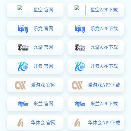
热门关键词：
铝合金零件
铝合金外壳
金属面板
手板模型
陶瓷
您的位置：
辉达娱乐
>
合作客户
走进长鸿精密
CNC加工优势
合作客户